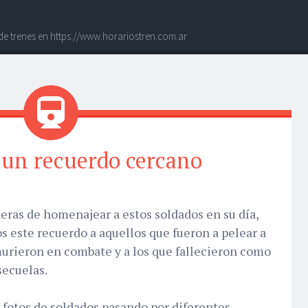
 de trenes en https://www.horariostren.com.ar
 un recuerdo cercano
eras de homenajear a estos soldados en su día,
s este recuerdo a aquellos que fueron a pelear a
murieron en combate y a los que fallecieron como
secuelas.
fotos de soldados pasando por diferentes