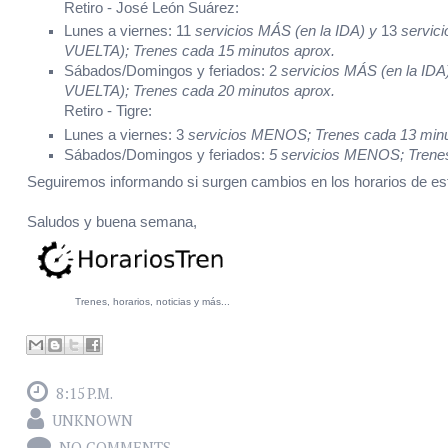
Retiro - José León Suárez:
Lunes a viernes: 11
servicios MÁS (en la IDA) y
13
servici
VUELTA)
;
Trenes cada 15 minutos aprox.
Sábados/Domingos y feriados:
2
servicios MÁS (en la IDA
VUELTA)
;
Trenes cada 20 minutos aprox.
Retiro - Tigre:
Lunes a viernes: 3
servicios MENOS;
Trenes cada 13 minu
Sábados/Domingos y feriados:
5
servicios MENOS;
Trene
Seguiremos informando si surgen cambios en los horarios de esta
Saludos y buena semana,
Trenes, horarios, noticias y más...
8:15 P.M.
UNKNOWN
NO COMMENTS