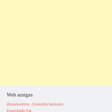
Web amigas
Horariostren - Consultá horarios
Esperando Via